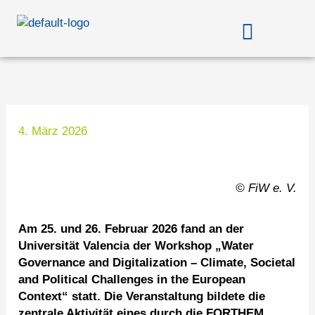
Zum
Menü
Inhalt
springen
4. März 2026
© FiW e. V.
Am 25. und 26. Februar 2026 fand an der
Universität Valencia der Workshop „Water
Governance and Digitalization – Climate, Societal
and Political Challenges in the European
Context“ statt. Die Veranstaltung bildete die
zentrale Aktivität eines durch die FORTHEM