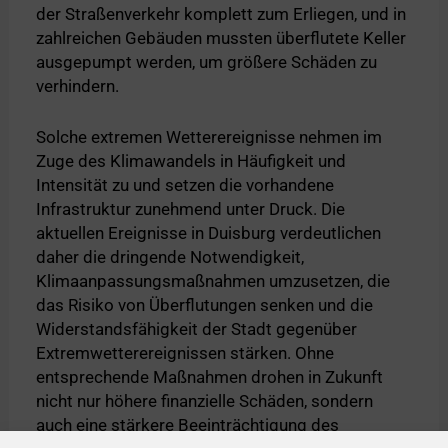
der Straßenverkehr komplett zum Erliegen, und in
zahlreichen Gebäuden mussten überflutete Keller
ausgepumpt werden, um größere Schäden zu
verhindern.
Solche extremen Wetterereignisse nehmen im
Zuge des Klimawandels in Häufigkeit und
Intensität zu und setzen die vorhandene
Infrastruktur zunehmend unter Druck. Die
aktuellen Ereignisse in Duisburg verdeutlichen
daher die dringende Notwendigkeit,
Klimaanpassungsmaßnahmen umzusetzen, die
das Risiko von Überflutungen senken und die
Widerstandsfähigkeit der Stadt gegenüber
Extremwetterereignissen stärken. Ohne
entsprechende Maßnahmen drohen in Zukunft
nicht nur höhere finanzielle Schäden, sondern
auch eine stärkere Beeinträchtigung des