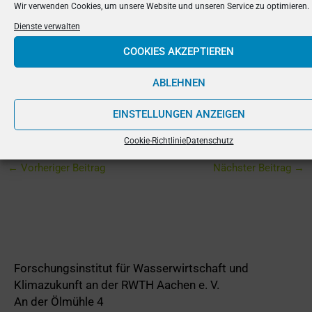
alltäglichen Lebens der Bewohner.
Wir verwenden Cookies, um unsere Website und unseren Service zu optimieren.
Dienste verwalten
Innerhalb des Projekts wurden die Bilder zur
COOKIES AKZEPTIEREN
Validierung der Starkregenmodellierung genutzt,
welche durch den Verbundprojektpartner geomer
ABLEHNEN
angefertigt wurden.
EINSTELLUNGEN ANZEIGEN
Cookie-Richtlinie
Datenschutz
←
Vorheriger Beitrag
Nächster Beitrag
→
Forschungsinstitut für Wasserwirtschaft und
Klimazukunft an der RWTH Aachen e. V.
An der Ölmühle 4