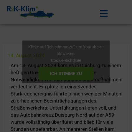
Zum
Menü
Inhalt
springen
Klicke auf "Ich stimme zu", um Youtube zu
aktivieren
14. August 2024
Cookie-Richtlinie
Am 13. August 2024 kam es in Duisburg zu einem
heftigen Unwetter, das eindrücklich die
ICH STIMME ZU
Notwendigkeit von Klimaanpassungsmaßnahmen
verdeutlicht. Ein plötzlich einsetzendes
Starkregenereignis führte binnen weniger Minuten
zu erheblichen Beeinträchtigungen des
Straßenverkehrs: Unterführungen liefen voll, und
das Autobahnkreuz Duisburg Nord auf der A59
wurde vollständig überflutet und blieb für viele
Stunden unbefahrbar. An mehreren Stellen kam