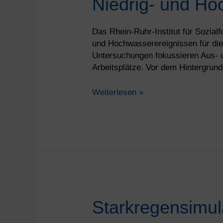
Niedrig- und Ho
Anpassung
von
Schifffahrt,
Das Rhein-Ruhr-Institut für Sozial
Logistik
und Hochwasserereignissen für die
und
Untersuchungen fokussieren Aus- u
Duisburger
Arbeitsplätze. Vor dem Hintergrun
Hafen
an
Weiterlesen »
Niedrig-
und
Hochwasserereignisse
Starkregensimulation
Starkregensimul
und