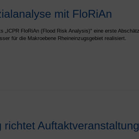
alanalyse mit FloRiAn
ts „ICPR FloRiAn (Flood Risk Analysis)“ eine erste Absch
er für die Makroebene Rheineinzugsgebiet realisiert.
 richtet Auftaktveranstaltun