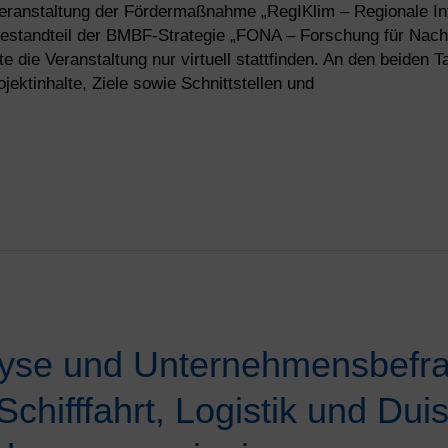
veranstaltung der Fördermaßnahme „RegIKlim – Regionale I
estandteil der BMBF-Strategie „FONA – Forschung für Nachha
 die Veranstaltung nur virtuell stattfinden. An den beiden T
jektinhalte, Ziele sowie Schnittstellen und
lyse und Unternehmensbefr
chifffahrt, Logistik und Dui