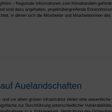
lim – Regionale Informationen zum Klimahandeln gefördert
d sind dazu angehalten, projektübergreifende Erkenntniss
chtet, in denen sich die Mitarbeiter und Mitarbeiterinnen de
auf Auelandschaften
- und vor allem grünen Infrastruktur bilden eine wesentliche
gsfläche zur Durchführung unterschiedlicher Vulnerabilitäts
gsmaßnahmen (u.a. Entsiegelung, Verdichtung des Grünvolum