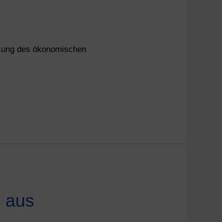
ätzung des ökonomischen
g aus