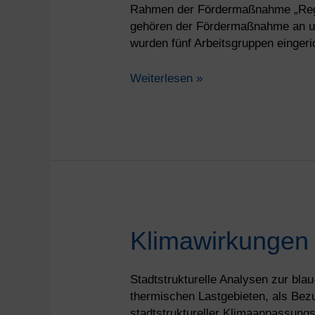
Rahmen der Fördermaßnahme „RegIK
der
gehören der Fördermaßnahme an un
RegIKlim-
wurden fünf Arbeitsgruppen eingeri
Fördermaßnahme
Weiterlesen »
Klimawirkungen
Klimawirkungen 
auf
Auelandschaften
Stadtstrukturelle Analysen zur blau
thermischen Lastgebieten, als Bezu
stadtstruktureller Klimaanpassun