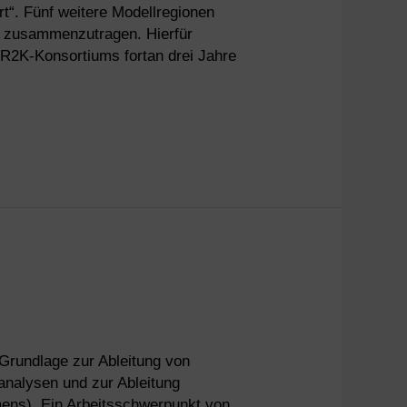
“. Fünf weitere Modellregionen
e zusammenzutragen. Hierfür
s R2K-Konsortiums fortan drei Jahre
 Grundlage zur Ableitung von
analysen und zur Ableitung
ens). Ein Arbeitsschwerpunkt von