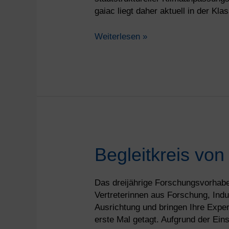
gaiac liegt daher aktuell in der Kl
Weiterlesen »
Begleitkreis
Begleitkreis von
von
R2K-
Das dreijährige Forschungsvorhaben
Klim+
Vertreterinnen aus Forschung, Indu
tagt
Ausrichtung und bringen Ihre Exper
erstmals
erste Mal getagt. Aufgrund der Ei