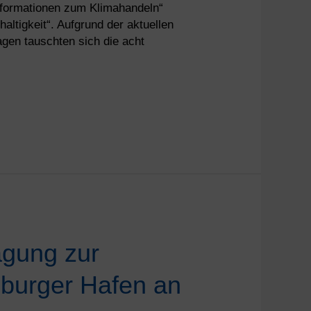
nformationen zum Klimahandeln“
ltigkeit“. Aufgrund der aktuellen
agen tauschten sich die acht
agung zur
sburger Hafen an