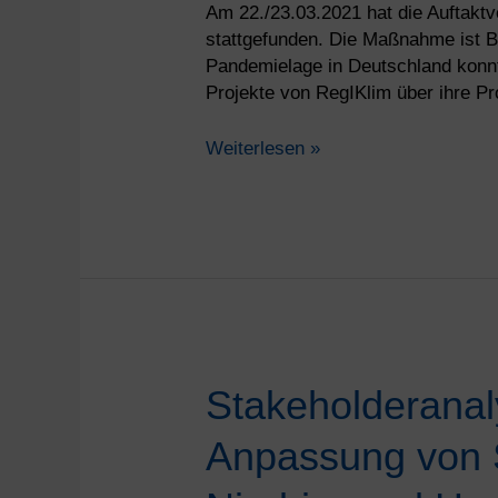
Am 22./23.03.2021 hat die Auftakt
aus
stattgefunden. Die Maßnahme ist B
Pandemielage in Deutschland konnte
Projekte von RegIKlim über ihre Pro
Weiterlesen »
Stakeholderanalyse
Stakeholderana
und
Anpassung von S
Unternehmensbefragung
zur