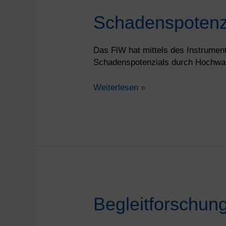
Schadenspotenzialanalyse
Schadenspotenzi
mit
FloRiAn
Das FiW hat mittels des Instrumen
Schadenspotenzials durch Hochwass
Weiterlesen »
Begleitforschung
Begleitforschung
richtet
Auftaktveranstaltung