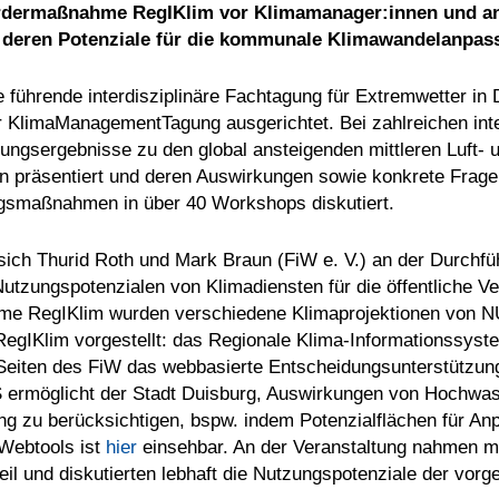
rdermaßnahme RegIKlim vor Klimamanager:innen und and
deren Potenziale für die kommunale Klimawandelanpass
 führende interdisziplinäre Fachtagung für Extremwetter in
 KlimaManagementTagung ausgerichtet. Bei zahlreichen inte
hungsergebnisse zu den global ansteigenden mittleren Luft
n präsentiert und deren Auswirkungen sowie konkrete Frag
gsmaßnahmen in über 40 Workshops diskutiert.
 sich Thurid Roth und Mark Braun (FiW e. V.) an der Durch
tzungspotenzialen von Klimadiensten für die öffentliche V
me RegIKlim wurden verschiedene Klimaprojektionen von N
 RegIKlim vorgestellt: das Regionale Klima-Information
 Seiten des FiW das webbasierte Entscheidungsunterstütz
rmöglicht der Stadt Duisburg, Auswirkungen von Hochwass
ung zu berücksichtigen, bspw. indem Potenzialflächen für A
 Webtools ist
hier
einsehbar. An der Veranstaltung nahmen m
 und diskutierten lebhaft die Nutzungspotenziale der vorge