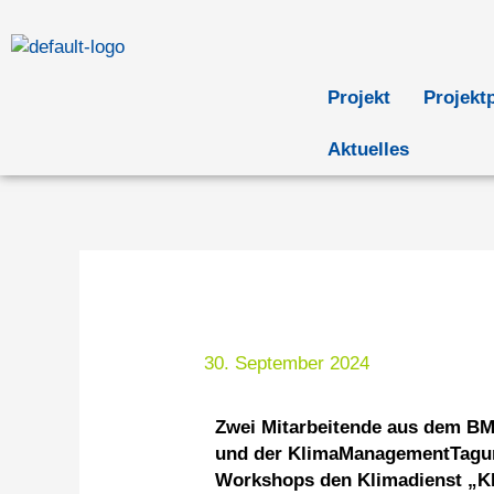
Zum
Inhalt
springen
Projekt
Projekt
Aktuelles
30. September 2024
Zwei Mitarbeitende aus dem B
und der KlimaManagementTagun
Workshops den Klimadienst „KL